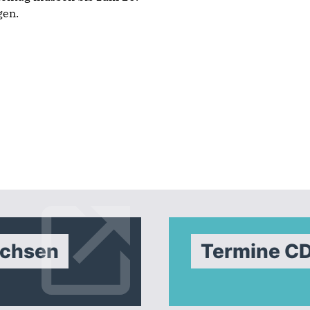
gen.
achsen
Termine C