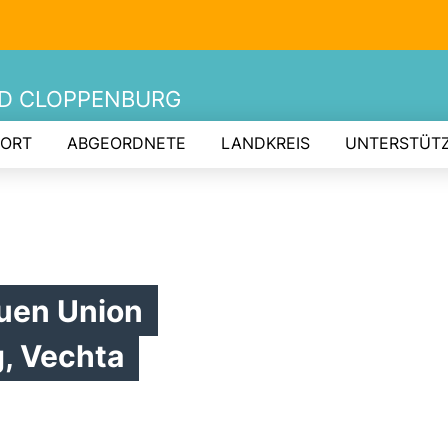
ND CLOPPENBURG
 ORT
ABGEORDNETE
LANDKREIS
UNTERSTÜT
uen Union
, Vechta