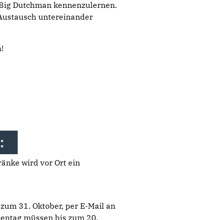
 Big Dutchman kennenzulernen.
 Austausch untereinander
!
:
änke wird vor Ort ein
 zum 31. Oktober, per E-Mail an
tentag müssen bis zum 20.