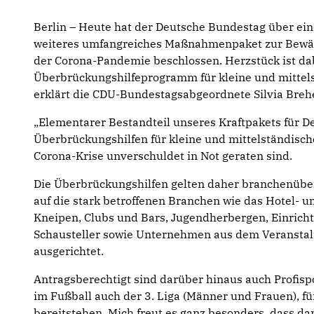
Berlin – Heute hat der Deutsche Bundestag über ei
weiteres umfangreiches Maßnahmenpaket zur Bewält
der Corona-Pandemie beschlossen. Herzstück ist da
Überbrückungshilfeprogramm für kleine und mitte
erklärt die CDU-Bundestagsabgeordnete Silvia Breh
„Elementarer Bestandteil unseres Kraftpakets für D
Überbrückungshilfen für kleine und mittelständisc
Corona-Krise unverschuldet in Not geraten sind.
Die Überbrückungshilfen gelten daher branchenüber
auf die stark betroffenen Branchen wie das Hotel- 
Kneipen, Clubs und Bars, Jugendherbergen, Einricht
Schausteller sowie Unternehmen aus dem Veransta
ausgerichtet.
Antragsberechtigt sind darüber hinaus auch Profispo
im Fußball auch der 3. Liga (Männer und Frauen), fü
bereitstehen. Mich freut es ganz besonders, dass d