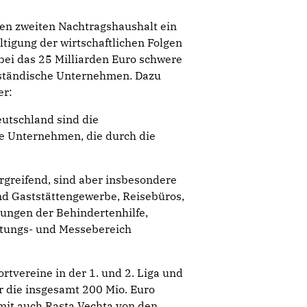
nen zweiten Nachtragshaushalt ein
igung der wirtschaftlichen Folgen
bei das 25 Milliarden Euro schwere
lständische Unternehmen. Dazu
er:
eutschland sind die
he Unternehmen, die durch die
greifend, sind aber insbesondere
und Gaststättengewerbe, Reisebüros,
ungen der Behindertenhilfe,
ltungs- und Messebereich
rtvereine in der 1. und 2. Liga und
r die insgesamt 200 Mio. Euro
amit auch Rasta Vechta von den