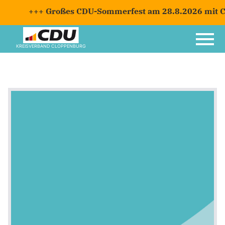
+++ Großes CDU-Sommerfest am 28.8.2026 mit Ca
KREISVERBAND CLOPPENBURG