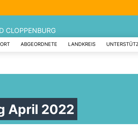
ND CLOPPENBURG
 ORT
ABGEORDNETE
LANDKREIS
UNTERSTÜT
g April 2022