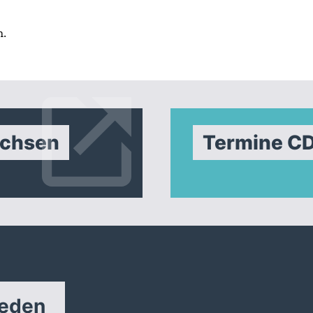
n.
achsen
Termine C
reden