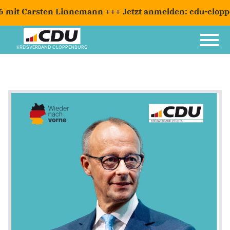
it Carsten Linnemann +++ Jetzt anmelden: cdu-clopp
KREISVERBAND CLOPPENBURG